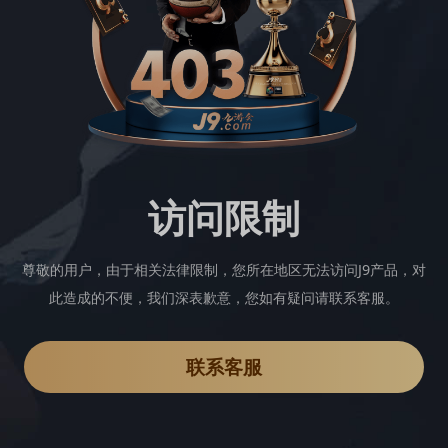
访问限制
尊敬的用户，由于相关法律限制，您所在地区无法访问J9产品，对
此造成的不便，我们深表歉意，您如有疑问请联系客服。
联系客服